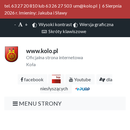
tel. 63 27 20 810 lub 63 26 27 503 um@kolo.pl | 6 Sierpnia
2026 r. Imieniny: Jakuba i Sławy
-
+
Wysoki kontrast
Wersja graficzna
Skróty klawiszowe
www.kolo.pl
Oficjalna strona internetowa
Koła
facebook
Youtube
dla
niesłyszących
MENU STRONY