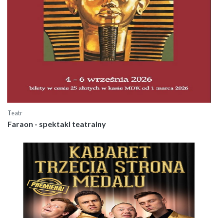
Teatr
Faraon - spektakl teatralny