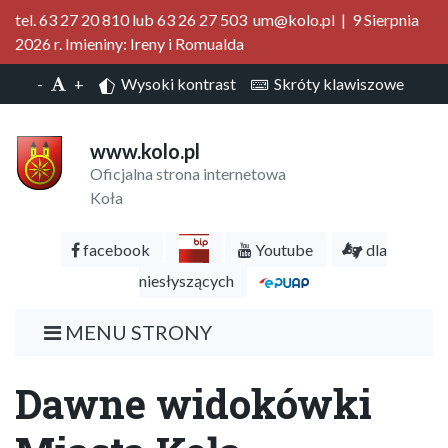
tel. 63 27 20 810 lub 63 26 27 503 um@kolo.pl | 9 Sierpnia
2026 r. Imieniny: Ireny i Romualda
-
+
Wysoki kontrast
Skróty klawiszowe
www.kolo.pl
Oficjalna strona internetowa
Koła
facebook
Youtube
dla
niesłyszących
MENU STRONY
Dawne widokówki