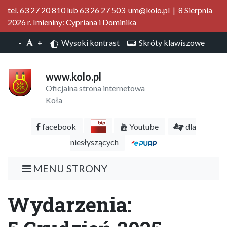
tel. 63 27 20 810 lub 63 26 27 503 um@kolo.pl | 8 Sierpnia
2026 r. Imieniny: Cypriana i Dominika
-
+
Wysoki kontrast
Skróty klawiszowe
www.kolo.pl
Oficjalna strona internetowa
Koła
facebook
Youtube
dla
niesłyszących
MENU STRONY
Wydarzenia: