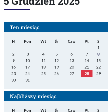
5 Grudzień 2025
Ten miesiąc
N
Pon
Wt
Śr
Czw
Pt
S
1
2
3
4
5
6
7
8
9
10
11
12
13
14
15
16
17
18
19
20
21
22
23
24
25
26
27
28
29
30
31
Najbliższy miesiąc
N
Pon
Wt
Śr
Czw
Pt
S