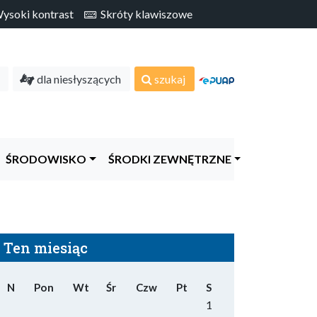
soki kontrast
Skróty klawiszowe
dla niesłyszących
szukaj
ŚRODOWISKO
ŚRODKI ZEWNĘTRZNE
Ten miesiąc
N
Pon
Wt
Śr
Czw
Pt
S
1