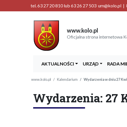
tel. 63 27 20 810 lub 63 26 27 503 um@kolo.pl | 8
www.kolo.pl
Oficjalna strona internetowa K
AKTUALNOŚCI
URZĄD
RADA MI
www.kolo.pl
Kalendarium
Wydarzenia w dniu 27 Kw
Wydarzenia: 27 