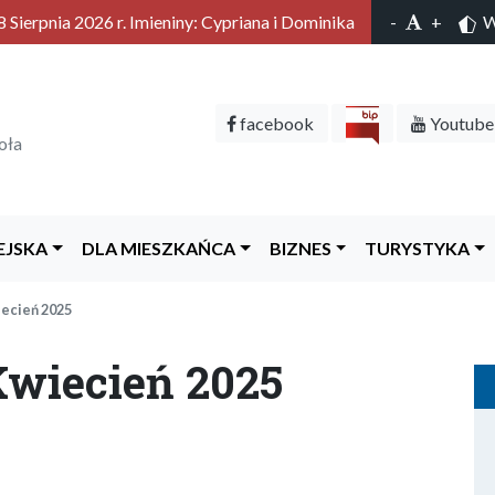
 Sierpnia 2026 r. Imieniny: Cypriana i Dominika
-
+
Wy
facebook
Youtube
oła
EJSKA
DLA MIESZKAŃCA
BIZNES
TURYSTYKA
iecień 2025
Kwiecień 2025