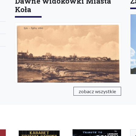
Dawne widokówki Miasta
Z
Koła
zobacz wszystkie