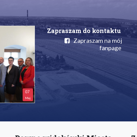
Zapraszam do kontaktu
Zapraszam na mój
fanpage
07
Maj