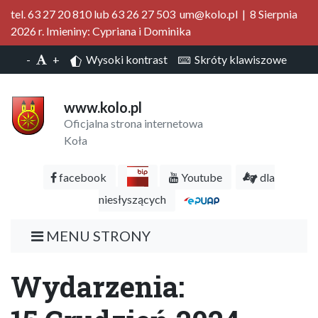
tel. 63 27 20 810 lub 63 26 27 503 um@kolo.pl | 8 Sierpnia
2026 r. Imieniny: Cypriana i Dominika
-
+
Wysoki kontrast
Skróty klawiszowe
www.kolo.pl
Oficjalna strona internetowa
Koła
facebook
Youtube
dla
niesłyszących
MENU STRONY
Wydarzenia: