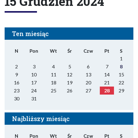
15 Grudzień 2024
Ten miesiąc
N
Pon
Wt
Śr
Czw
Pt
S
1
2
3
4
5
6
7
8
9
10
11
12
13
14
15
16
17
18
19
20
21
22
23
24
25
26
27
28
29
30
31
Najbliższy miesiąc
N
Pon
Wt
Śr
Czw
Pt
S