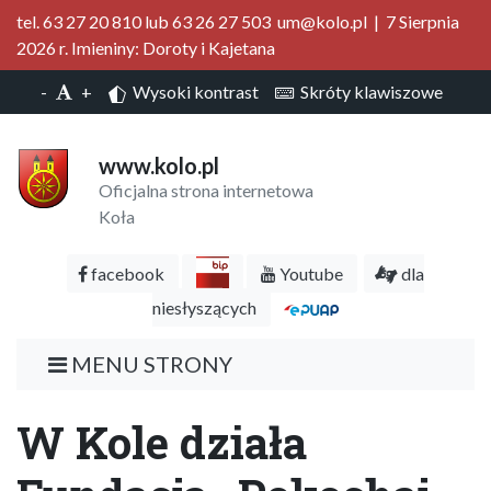
tel. 63 27 20 810 lub 63 26 27 503 um@kolo.pl | 7 Sierpnia
2026 r. Imieniny: Doroty i Kajetana
-
+
Wysoki kontrast
Skróty klawiszowe
www.kolo.pl
Oficjalna strona internetowa
Koła
facebook
Youtube
dla
niesłyszących
MENU STRONY
W Kole działa