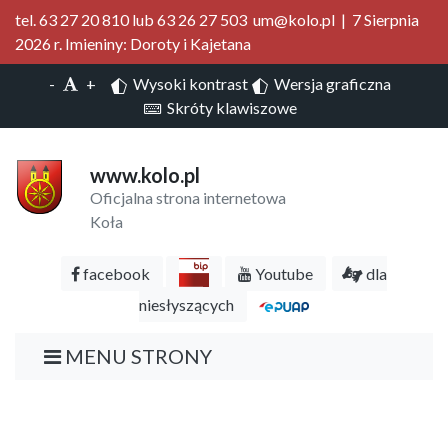
tel. 63 27 20 810 lub 63 26 27 503 um@kolo.pl | 7 Sierpnia
2026 r. Imieniny: Doroty i Kajetana
-
+
Wysoki kontrast
Wersja graficzna
Skróty klawiszowe
www.kolo.pl
Oficjalna strona internetowa
Koła
facebook
Youtube
dla
niesłyszących
MENU STRONY